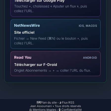
Télécharger sur Google Play
Touchez +, choisissez « Ajouter un flux », puis
collez l'URL.
NetNewsWire
IOS, MACOS
Site officiel
Fichier → New Feed (⌘N) ou le bouton +, puis
collez l'URL.
Read You
ANDROID
Télécharger sur F-Droid
Onglet Abonnements → + → coller l'URL du flux.
🗺️
Plan du site
📡
Flux RSS
•
Jean Assoumani • Tous droits réservés
⚖️
Mentions légales
🔒
Confidentialité
•