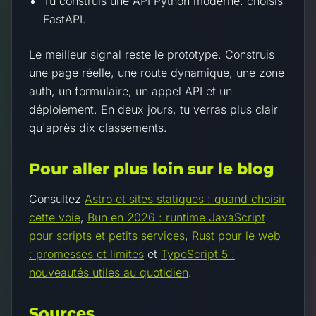
Tu construis une API Python moderne: choisis
FastAPI.
Le meilleur signal reste le prototype. Construis
une page réelle, une route dynamique, une zone
auth, un formulaire, un appel API et un
déploiement. En deux jours, tu verras plus clair
qu'après dix classements.
Pour aller plus loin sur le blog
Consultez
Astro et sites statiques : quand choisir
cette voie
,
Bun en 2026 : runtime JavaScript
pour scripts et petits services
,
Rust pour le web
: promesses et limites
et
TypeScript 5 :
nouveautés utiles au quotidien
.
Sources