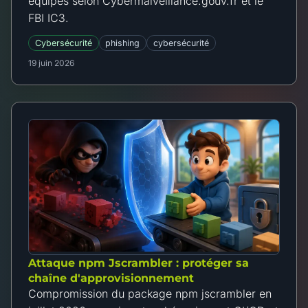
équipes selon Cybermalveillance.gouv.fr et le
FBI IC3.
Cybersécurité
phishing
cybersécurité
19 juin 2026
Attaque npm Jscrambler : protéger sa
chaîne d'approvisionnement
Compromission du package npm jscrambler en