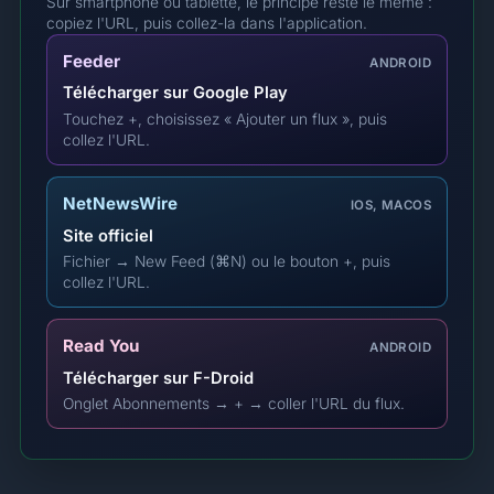
Sur smartphone ou tablette, le principe reste le même :
copiez l'URL, puis collez-la dans l'application.
Feeder
ANDROID
Télécharger sur Google Play
Touchez +, choisissez « Ajouter un flux », puis
collez l'URL.
NetNewsWire
IOS, MACOS
Site officiel
Fichier → New Feed (⌘N) ou le bouton +, puis
collez l'URL.
Read You
ANDROID
Télécharger sur F-Droid
Onglet Abonnements → + → coller l'URL du flux.