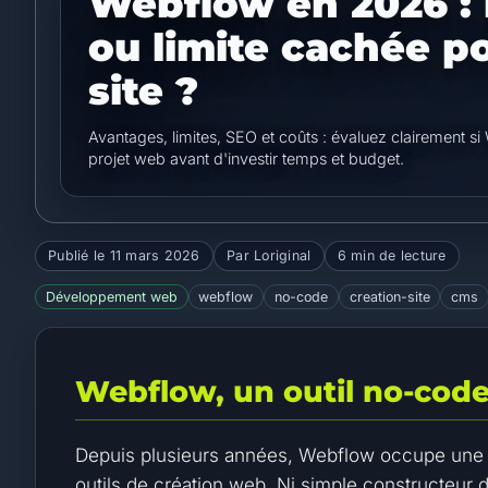
Webflow en 2026 :
ou limite cachée p
site ?
Avantages, limites, SEO et coûts : évaluez clairement 
projet web avant d'investir temps et budget.
Publié le
11 mars 2026
Par Loriginal
6 min de lecture
Développement web
webflow
no-code
creation-site
cms
Webflow, un outil no-cod
Depuis plusieurs années, Webflow occupe une p
outils de création web. Ni simple constructeur 