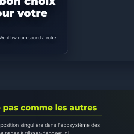
 bon choix
our votre
si Webflow correspond à votre
e pas comme les autres
osition singulière dans l'écosystème des
de pages à glisser-déposer, ni